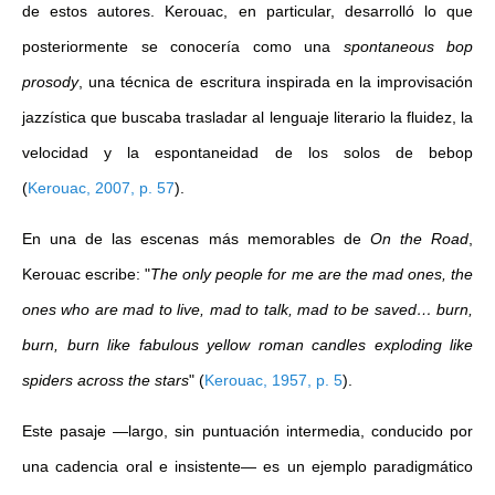
de estos autores. Kerouac, en particular, desarrolló lo que
posteriormente se conocería como una
spontaneous bop
prosody
, una técnica de escritura inspirada en la improvisación
jazzística que buscaba trasladar al lenguaje literario la fluidez, la
velocidad y la espontaneidad de los solos de bebop
(
Kerouac, 2007, p. 57
)
.
En una de las escenas más memorables de
On the Road
,
Kerouac escribe: "
The only people for me are the mad ones, the
ones who are mad to live, mad to talk, mad to be saved… burn,
burn, burn like fabulous yellow roman candles exploding like
spiders across the stars
"
(
Kerouac, 1957, p. 5
)
.
Este pasaje —largo, sin puntuación intermedia, conducido por
una cadencia oral e insistente— es un ejemplo paradigmático