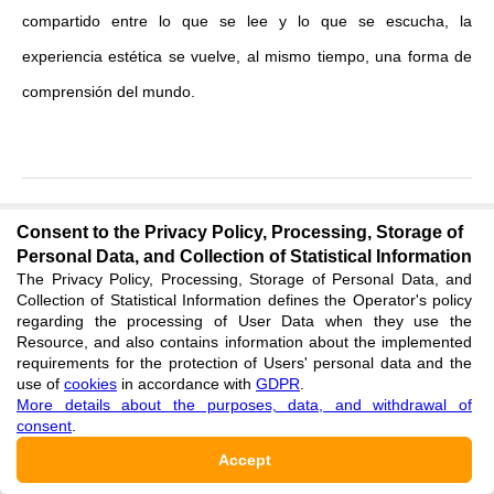
compartido entre lo que se lee y lo que se escucha, la
experiencia estética se vuelve, al mismo tiempo, una forma de
comprensión del mundo.
Consent to the Privacy Policy, Processing, Storage of
ADDITIONAL MATERIALS
Personal Data, and Collection of Statistical Information
The Privacy Policy, Processing, Storage of Personal Data, and
Not specified
Collection of Statistical Information defines the Operator's policy
regarding the processing of User Data when they use the
Resource, and also contains information about the implemented
FUNDING
requirements for the protection of Users' personal data and the
use of
cookies
in accordance with
GDPR
.
The authors did not receive financial support to conduct the
More details about the purposes, data, and withdrawal of
consent
.
research, prepare and publish the article
Accept